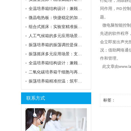
行处理，消除静
全温培养箱结构设计：兼顾实用与样本适配需求
同作用，
控制
PID
题。
微晶电热板：快捷稳定的加热技术，赋能多元场景应用
微电脑智能控制
组合式摇床：实验室精准振荡的快捷解决方案
先进的软件程序
人工气候箱的多元应用场景：支撑科研突破与产业实践
会立即发出声光
振荡培养箱的振荡调控是保障样本均匀生长的关键支撑
况；借助网络通
振荡摇床多元应用场景：支撑科研与生产的关键环节
作和管理。
全温培养箱结构设计：兼顾实用与样本适配需求
此文章由
www.la
二氧化碳培养箱干细胞与再生医学：解锁前沿检验新赛道
振荡培养箱精准控温：筑牢实验环境稳定的核心根基
联系方式
标签：