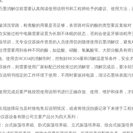
项。
石墨消解仪前需要认真阅读使用说明书和工程师给予的建议、使用方法，
酸清洗管路，检查酸的用量是否足够，各管路对应的酸的类型要反复核对
在实验过程中电脑需要设置为长期不休眠的状态，否则会使蓝牙驱动程序
业培训，无专业仪器操作资质的人员使用切勿随便使用石墨消解仪，避免
处理需要用到各种不同的酸，如盐酸、硝酸、氢氟酸等。大部分酸具有挥
。使用含HClO4的消解剂时，控制好HClO4量和消解温度等条件，安
容操作，则需要使用厂家标配已经校准过的消解管，消解完成后，要冷却
在说明书指定的工作环境下使用，不用时要拔掉电源，清洁石墨块表面污
使用完成后要严格按照使用说明书进行正确存放、使用、维护和保养，才
出现故障应当及时致电售后说明情况，或者将情况拍摄记录下来便于工程
仪器设备有限公司主要产品分为四大系列：
：台式振荡培养箱、卧式振荡培养箱、立式振荡培养箱、组合式振荡培养