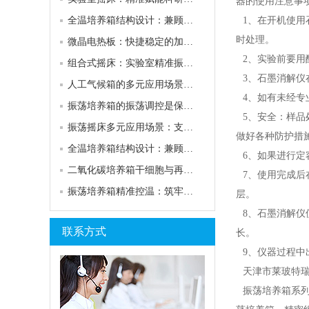
器的使用注意事
全温培养箱结构设计：兼顾实用与样本适配需求
1、在开机使用
时处理。
微晶电热板：快捷稳定的加热技术，赋能多元场景应用
2、实验前要用
组合式摇床：实验室精准振荡的快捷解决方案
3、石墨消解仪
人工气候箱的多元应用场景：支撑科研突破与产业实践
4、如有未经专
振荡培养箱的振荡调控是保障样本均匀生长的关键支撑
5、安全：样品
振荡摇床多元应用场景：支撑科研与生产的关键环节
做好各种防护措施
全温培养箱结构设计：兼顾实用与样本适配需求
6、如果进行定
二氧化碳培养箱干细胞与再生医学：解锁前沿检验新赛道
7、使用完成后
振荡培养箱精准控温：筑牢实验环境稳定的核心根基
层。
8、石墨消解仪
联系方式
长。
9、仪器过程中
天津市莱玻特瑞
振荡培养箱系列